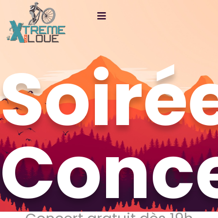
Soiré
Conce