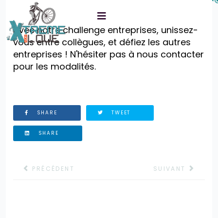
Avec notre challenge entreprises, unissez-
vous entre collègues, et défiez les autres
entreprises ! N'hésiter pas à nous contacter
?>
pour les modalités.
SHARE
TWEET
SHARE
ARTICLE PRÉCÉDENT : LANCEMENT DE NOTRE BOUTIQ
ARTICLE SUIVANT 
PRÉCÉDENT
SUIVANT